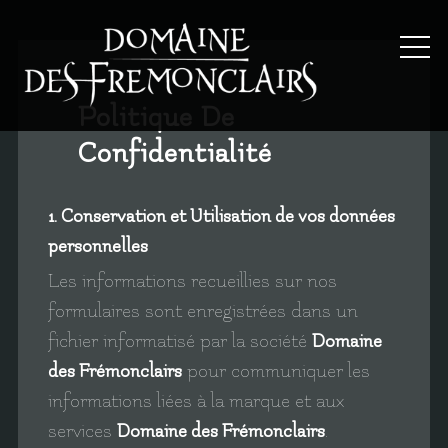
Skip
to
content
Politique De
Confidentialité
1. Conservation et Utilisation de vos données
personnelles
Les informations recueillies sur nos
formulaires sont enregistrées dans un
fichier informatisé par la société
Domaine
des Frémonclairs
pour communiquer les
informations liées à la marque et aux
services
Domaine des Frémonclairs
.